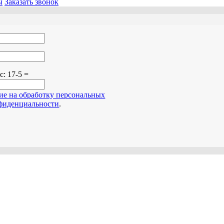
ы
Заказать звонок
о поле пустым.
ос:
17-5 =
сие на обработку персональных
фиденциальности
.