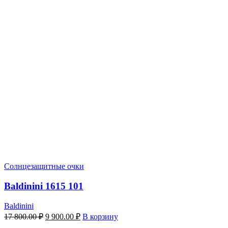
Солнцезащитные очки
Baldinini 1615 101
Baldinini
Первоначальная
Текущая
17 800.00
₽
9 900.00
₽
В корзину
цена
цена: