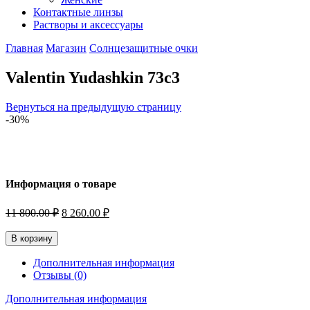
Контактные линзы
Растворы и аксессуары
Главная
Магазин
Солнцезащитные очки
Valentin Yudashkin 73c3
Вернуться на предыдущую страницу
-30%
Информация о товаре
Первоначальная
Текущая
11 800.00
₽
8 260.00
₽
цена
цена:
составляла
8
В корзину
11
260.00 ₽.
800.00 ₽.
Дополнительная информация
Отзывы (0)
Дополнительная информация