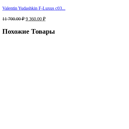
Valentin Yudashkin F-Luxus c03...
Первоначальная
Текущая
11 700.00
₽
9 360.00
₽
цена
цена:
составляла
9
Похожие Товары
11
360.00 ₽.
700.00 ₽.