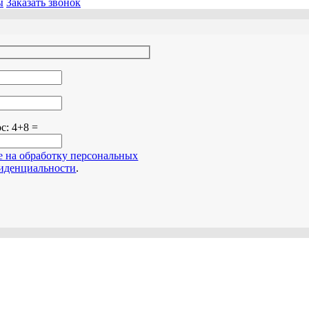
ы
Заказать звонок
о поле пустым.
ос:
4+8 =
е на обработку персональных
иденциальности
.