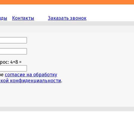
нды
Контакты
Заказать звонок
то поле пустым.
прос:
4+8 =
ое
согласие на обработку
икой конфиденциальности
.