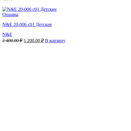
Оправы
N&E 20-006 c01 Детские
N&E
Первоначальная
Текущая
2 400.00
₽
1 200.00
₽
В корзину
цена
цена:
составляла
1
2
200.00 ₽.
400.00 ₽.