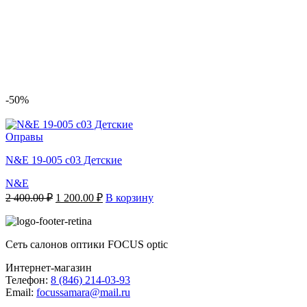
-50%
Оправы
N&E 19-005 c03 Детские
N&E
Первоначальная
Текущая
2 400.00
₽
1 200.00
₽
В корзину
цена
цена:
составляла
1
2
200.00 ₽.
Сеть салонов оптики FOCUS optic
400.00 ₽.
Интернет-магазин
Телефон:
8 (846) 214-03-93
Email:
focussamara@mail.ru