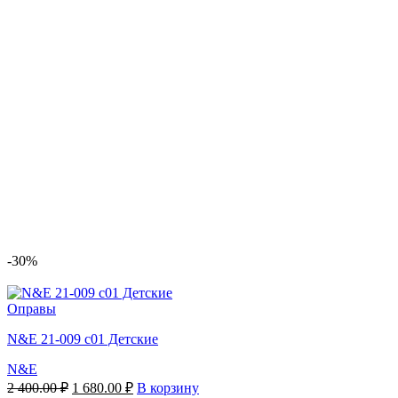
-30%
Оправы
N&E 21-009 c01 Детские
N&E
Первоначальная
Текущая
2 400.00
₽
1 680.00
₽
В корзину