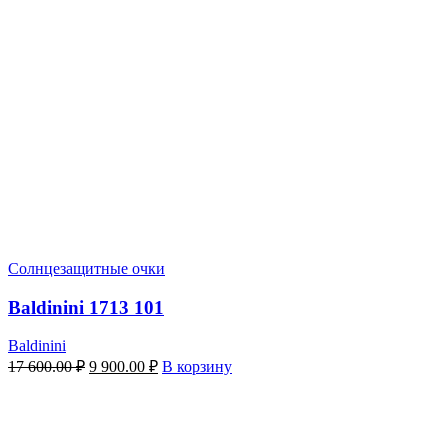
Солнцезащитные очки
Baldinini 1713 101
Baldinini
Первоначальная
Текущая
17 600.00
₽
9 900.00
₽
В корзину
цена
цена:
составляла
9
17
900.00 ₽.
600.00 ₽.