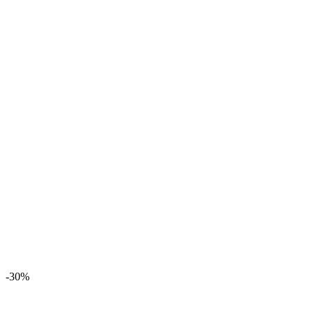
700.00 ₽.
-30%