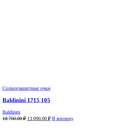
Солнцезащитные очки
Baldinini 1715 105
Baldinini
Первоначальная
Текущая
18 700.00
₽
13 090.00
₽
В корзину
цена
цена:
составляла
13
18
090.00 ₽.