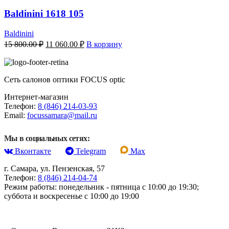
Baldinini 1618 105
Baldinini
Первоначальная
Текущая
15 800.00
₽
11 060.00
₽
В корзину
цена
цена:
составляла
11
15
060.00 ₽.
Сеть салонов оптики FOCUS optic
800.00 ₽.
Интернет-магазин
Телефон:
8 (846) 214-03-93
Email:
focussamara@mail.ru
Мы в социальных сетях:
Вконтакте
Telegram
Max
г. Самара, ул. Пензенская, 57
Телефон:
8 (846) 214-04-74
Режим работы: понедельник - пятница с 10:00 до 19:30;
суббота и воскресенье с 10:00 до 19:00