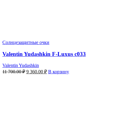
Солнцезащитные очки
Valentin Yudashkin F-Luxus c033
Valentin Yudashkin
Первоначальная
Текущая
11 700.00
₽
9 360.00
₽
В корзину
цена
цена:
составляла
9
11
360.00 ₽.
700.00 ₽.