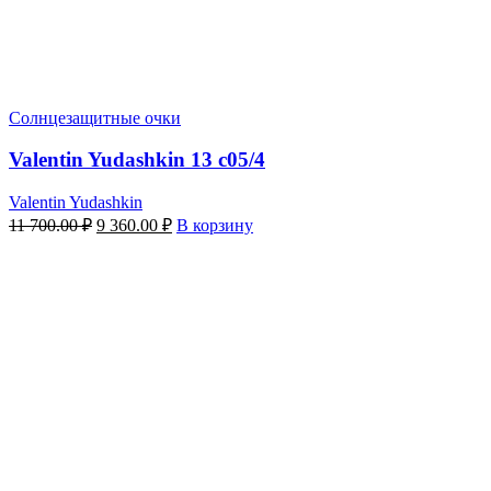
Солнцезащитные очки
Valentin Yudashkin 13 c05/4
Valentin Yudashkin
Первоначальная
Текущая
11 700.00
₽
9 360.00
₽
В корзину
цена
цена:
составляла
9
11
360.00 ₽.
700.00 ₽.