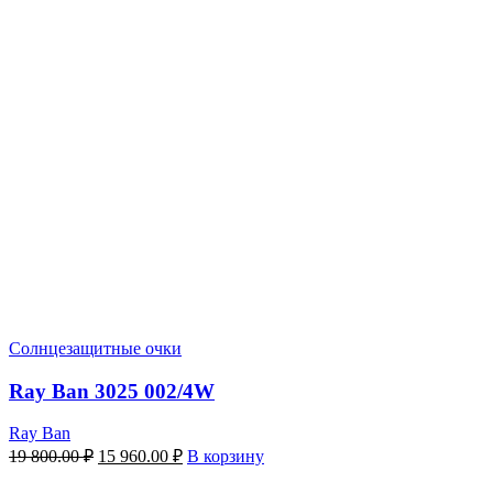
Солнцезащитные очки
Ray Ban 3025 002/4W
Ray Ban
Первоначальная
Текущая
19 800.00
₽
15 960.00
₽
В корзину
цена
цена:
составляла
15