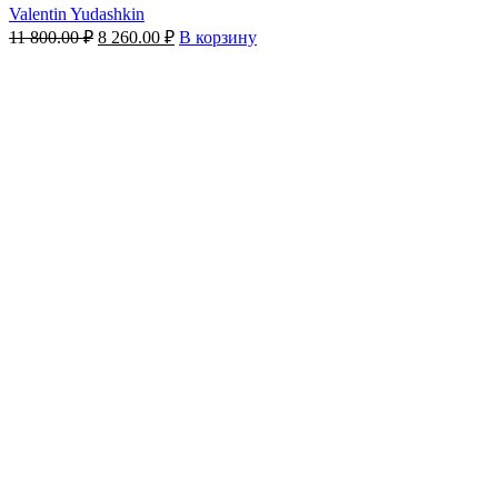
Valentin Yudashkin
Первоначальная
Текущая
11 800.00
₽
8 260.00
₽
В корзину
цена
цена:
составляла
8
11
260.00 ₽.
800.00 ₽.