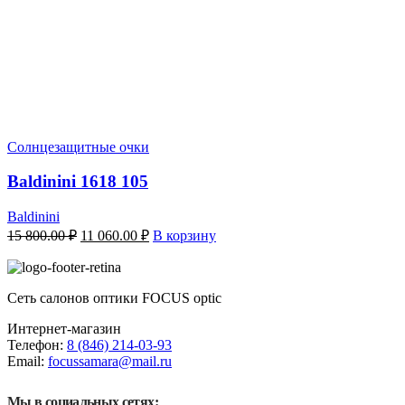
Солнцезащитные очки
Baldinini 1618 105
Baldinini
Первоначальная
Текущая
15 800.00
₽
11 060.00
₽
В корзину
цена
цена:
составляла
11
15
060.00 ₽.
Сеть салонов оптики FOCUS optic
800.00 ₽.
Интернет-магазин
Телефон:
8 (846) 214-03-93
Email:
focussamara@mail.ru
Мы в социальных сетях: