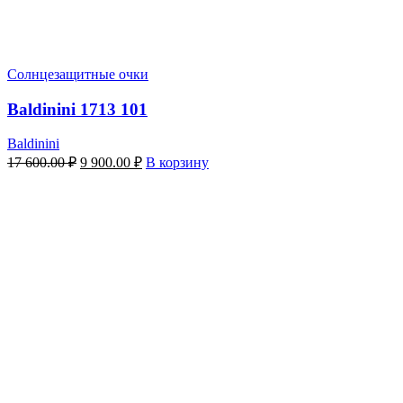
Солнцезащитные очки
Baldinini 1713 101
Baldinini
Первоначальная
Текущая
17 600.00
₽
9 900.00
₽
В корзину
цена
цена:
составляла
9
17
900.00 ₽.
600.00 ₽.