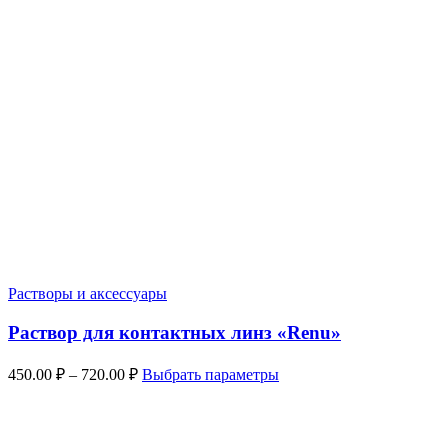
Растворы и аксессуары
Раствор для контактных линз «Renu»
Диапазон
Этот
450.00
₽
–
720.00
₽
Выбрать параметры
цен:
товар
имеет
450.00 ₽
несколько
–
вариаций.