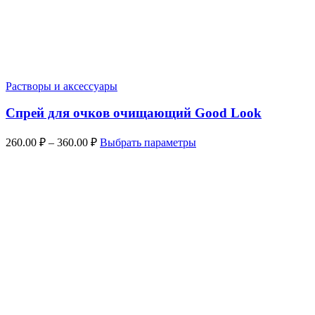
Растворы и аксессуары
Спрей для очков очищающий Good Look
Диапазон
Этот
260.00
₽
–
360.00
₽
Выбрать параметры
цен:
товар
имеет
260.00 ₽
несколько
–
вариаций.
360.00 ₽
Опции
можно
выбрать
на
странице
товара.