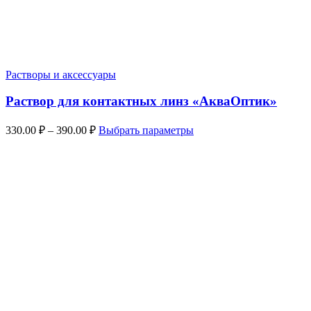
Растворы и аксессуары
Раствор для контактных линз «АкваОптик»
Диапазон
Этот
330.00
₽
–
390.00
₽
Выбрать параметры
цен:
товар
имеет
330.00 ₽
несколько
–
вариаций.
390.00 ₽
Опции
можно
выбрать
на
странице
товара.