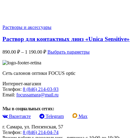
Растворы и аксессуары
Раствор для контактных линз «Unica Sensitive»
Диапазон
Этот
890.00
₽
–
1 190.00
₽
Выбрать параметры
цен:
товар
имеет
890.00 ₽
несколько
–
вариаций.
Сеть салонов оптики FOCUS optic
1
Опции
190.00 ₽
Интернет-магазин
можно
Телефон:
8 (846) 214-03-93
выбрать
Email:
focussamara@mail.ru
на
странице
товара.
Мы в социальных сетях:
Вконтакте
Telegram
Max
г. Самара, ул. Пензенская, 57
Телефон:
8 (846) 214-04-74
Режим работы: понедельник - пятница с 10:00 до 19:30;