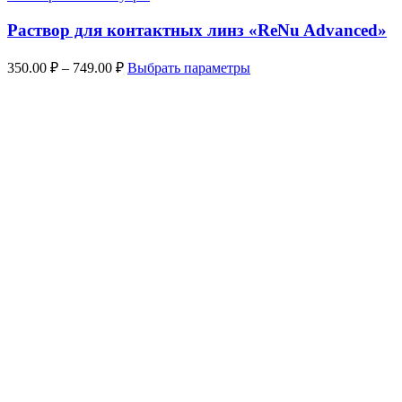
Раствор для контактных линз «ReNu Advanced»
Диапазон
Этот
350.00
₽
–
749.00
₽
Выбрать параметры
цен:
товар
имеет
350.00 ₽
несколько
–
вариаций.
749.00 ₽
Опции
можно
выбрать
на
странице
товара.