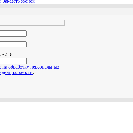
ы
Заказать звонок
о поле пустым.
ос:
4+8 =
е на обработку персональных
иденциальности
.