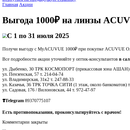
Главная
Акции
Выгода 1000₽ на линзы ACU
С 1 по 31 июля 2025
Получи выгоду с MyACUVUE 1000₽ при покупке ACUVUE O
Все подробности акции уточняйте у оптик-консультантов
в са
ул. Дыбенко, 30 ТРК КОСМОПОРТ (прикассовая зона АШАН) т
ул. Пензенская, 57 т. 214-04-74
ул. Владимирская, 31к2 т. 247-88-33
ул. Казачья, 36 ТРК ТОЧКА СИТИ (1 этаж, около банкоматов) т.
ул. Садовая, 176 / Вилоновская, 44 т. 972-47-97
❣️Telegram
89370775107
Есть противопоказания, проконсультируйтесь с врачом!
Комментарии закрыты