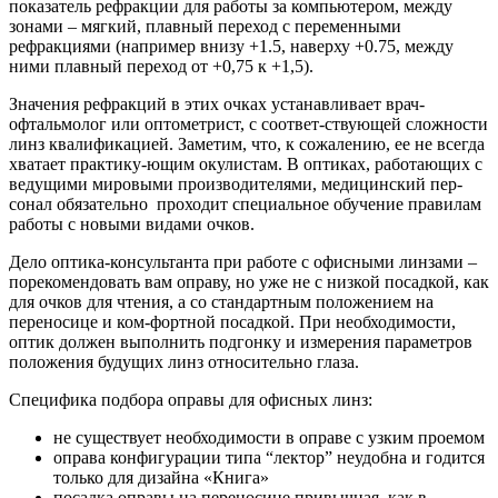
показатель рефракции для работы за компьютером, между
зонами – мягкий, плавный переход с переменными
рефракциями (например внизу +1.5, наверху +0.75, между
ними плавный переход от +0,75 к +1,5).
Значения рефракций в этих очках устанавливает врач-
офтальмолог или оптометрист, с соответ-ствующей сложности
линз квалификацией. Заметим, что, к сожалению, ее не всегда
хватает практику-ющим окулистам. В оптиках, работающих с
ведущими мировыми производителями, медицинский пер-
сонал обязательно проходит специальное обучение правилам
работы с новыми видами очков.
Дело оптика-консультанта при работе с офисными линзами –
порекомендовать вам оправу, но уже не с низкой посадкой, как
для очков для чтения, а со стандартным положением на
переносице и ком-фортной посадкой. При необходимости,
оптик должен выполнить подгонку и измерения параметров
положения будущих линз относительно глаза.
Специфика подбора оправы для офисных линз:
не существует необходимости в оправе с узким проемом
оправа конфигурации типа “лектор” неудобна и годится
только для дизайна «Книга»
посадка оправы на переносице привычная, как в