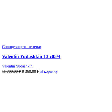
Солнцезащитные очки
Valentin Yudashkin 13 c05/4
Valentin Yudashkin
Первоначальная
Текущая
11 700.00
₽
9 360.00
₽
В корзину
цена
цена:
составляла
9
11
360.00 ₽.
700.00 ₽.