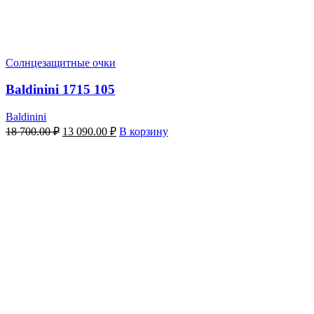
Солнцезащитные очки
Baldinini 1715 105
Baldinini
Первоначальная
Текущая
18 700.00
₽
13 090.00
₽
В корзину
цена
цена:
составляла
13
18
090.00 ₽.
700.00 ₽.