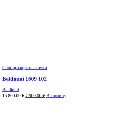
Солнцезащитные очки
Baldinini 1609 102
Baldinini
Первоначальная
Текущая
15 800.00
₽
7 900.00
₽
В корзину
цена
цена:
составляла
7
15
900.00 ₽.
800.00 ₽.