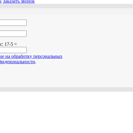
ы
Заказать звонок
о поле пустым.
ос:
17-5 =
сие на обработку персональных
фиденциальности
.