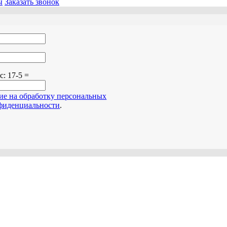
ы
Заказать звонок
о поле пустым.
ос:
17-5 =
сие на обработку персональных
фиденциальности
.