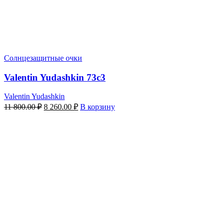
Солнцезащитные очки
Valentin Yudashkin 73c3
Valentin Yudashkin
Первоначальная
Текущая
11 800.00
₽
8 260.00
₽
В корзину
цена
цена:
составляла
8
11
260.00 ₽.
800.00 ₽.