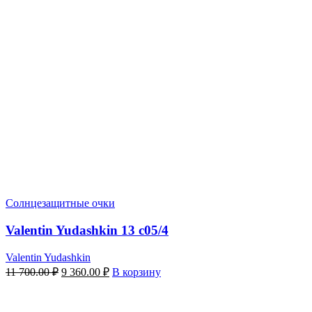
Солнцезащитные очки
Valentin Yudashkin 13 c05/4
Valentin Yudashkin
Первоначальная
Текущая
11 700.00
₽
9 360.00
₽
В корзину
цена
цена:
составляла
9
11
360.00 ₽.