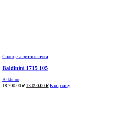
Солнцезащитные очки
Baldinini 1715 105
Baldinini
Первоначальная
Текущая
18 700.00
₽
13 090.00
₽
В корзину
цена
цена:
составляла
13
18
090.00 ₽.
700.00 ₽.