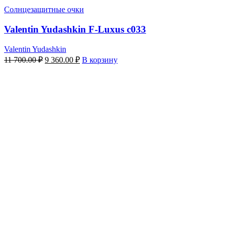
Солнцезащитные очки
Valentin Yudashkin F-Luxus c033
Valentin Yudashkin
Первоначальная
Текущая
11 700.00
₽
9 360.00
₽
В корзину
цена
цена:
составляла
9
11
360.00 ₽.
700.00 ₽.